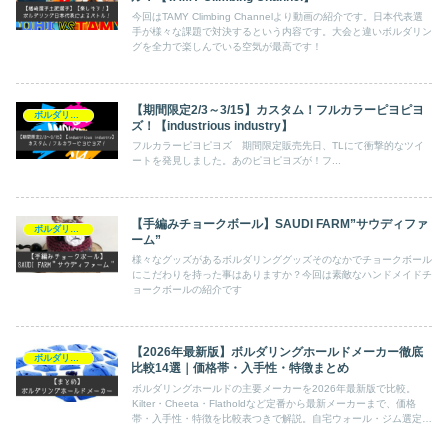
今回はTAMY Climbing Channelより動画の紹介です。日本代表選
手が様々な課題で対決するという内容です。大会と違いボルダリン
グを全力で楽しんでいる空気が最高です！
【期間限定2/3～3/15】カスタム！フルカラーピヨピヨ
ボルダリング
ズ！【industrious industry】
フルカラーピヨピヨズ 期間限定販売先日、TLにて衝撃的なツイ
ートを発見しました。あのピヨピヨズが！フ...
【手編みチョークボール】SAUDI FARM”サウディファ
ボルダリング
ーム”
様々なグッズがあるボルダリンググッズそのなかでチョークボール
にこだわりを持った事はありますか？今回は素敵なハンドメイドチ
ョークボールの紹介です
【2026年最新版】ボルダリングホールドメーカー徹底
ボルダリング
比較14選｜価格帯・入手性・特徴まとめ
ボルダリングホールドの主要メーカーを2026年最新版で比較。
Kilter・Cheeta・Flatholdなど定番から最新メーカーまで、価格
帯・入手性・特徴を比較表つきで解説。自宅ウォール・ジム選定の
参考にどうぞ。