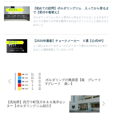
【初めての訪問】ボルダリングジム 入ってから登るま
ボルダリング
で【受付や着替え】
ボルダリングジムへ行くと受付から登るまでどんなことをするの？
少しでも初めての不安を解消できればとざっくりとした流れをまと
めました
【2020年最新】チョークメーカー ５選【公式HP】
ボルダリング
よく購入されているチョークのメーカー５選の公式HPをまとめて
みました随時更新していきたいです
ボルダリングの難易度【級 グレード
Vグレード 違い】
【高知県】四万十町窪川Ｂ＆Ｇ海洋セン
ター【ボルダリングジム紹介】