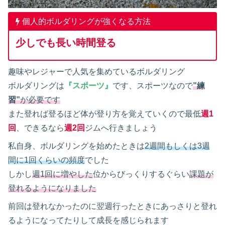
個人的ボルダリングが強くなる方法
少しでも長い時間登る
趣味やレジャーで人気を集めているボルダリング
ボルダリングは
『スポーツ』
です、スポーツなので
”練
習”
が必要です
また登れば登るほど体が登り方を覚えていくので最低
週1
回
、できるなら
週2回
ジムへ行きましょう
私自身、ボルダリングを始めたときは
2週間もしくは3週
間に1回くらいの頻度
でした
しかし
週1回に増やした
位からびっくりするぐらい
課題が
登れるようになりました
前回は登れなかったのに翌週行ったときにあっさりと登れ
るようになってたりして成長を感じられます