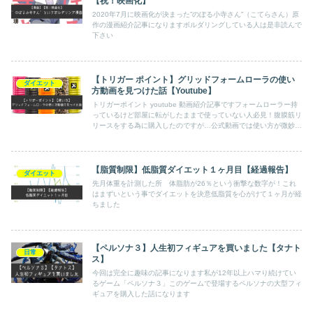
【祝！映画化】
2020年7月に映画化が決まった”のぼる小寺さん”（こてらさん）原
作の漫画紹介記事になりますボルダリングしている人は是非読んで
下さい
【トリガー ポイント】グリッドフォームローラの使い
ダイエット
方動画を見つけた話【Youtube】
トリガーポイント youtube 動画紹介記事ですフォームローラー持
っているけど部屋に転がしたままで使っていない人必見！腹膜筋リ
リースをする為に購入したのですが…公式動画では使い方が微妙に
分からないそんなアナタにトリガー ポイント youtubeYoutubeで
分かりやすい使い方の動画を発見しましたので紹介します！
【脂質制限】低脂質ダイエット１ヶ月目【経過報告】
ダイエット
先月体重を計測した所 体脂肪が26％という衝撃な数字が！これ
はまずいという事でダイエットを決意低脂質を心がけて１ヶ月が経
ちました
【ペルソナ３】人生初フィギュアを買いました【タナト
日常
ス】
今回は完全に趣味の記事になります私が12年以上ハマり続けてい
るゲーム「ペルソナ３」このゲームで登場するペルソナの大型フィ
ギュアを購入した話になります