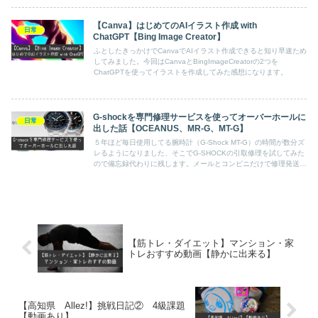
【Canva】はじめてのAIイラスト作成 with
日常
ChatGPT【Bing Image Creator】
ふとしたきっかけでCanvaでAIイラスト作成できると知り早速ため
してみました。今回はCanvaとBingImageCreatorの2つを
ChatGPTを使ってイラストを作成してみた感想になります。
G-shockを専門修理サービスを使ってオーバーホールに
日常
出した話【OCEANUS、MR-G、MT-G】
５年ほど毎日使用してる腕時計（G-Shock MT-G）の時間が数分ズ
レるようになりました、そこでG-SHOCKの引取修理を試してみた
ので備忘録代わりに残します。メールとコンビニだけで修理発送・
受け取りができるので時間がない私にちょうどよかったです。
【筋トレ・ダイエット】マンション・家
トレおすすめ動画【静かに出来る】
【高知県 Allez!】挑戦日記② 4級課題
【動画あり】