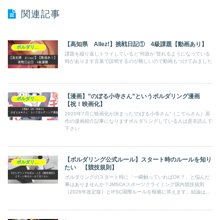
関連記事
【高知県 Allez!】挑戦日記① 4級課題【動画あり】
ボルダリング
課題を繰り返しトライしていると”何故か”登れるようになっている
時があります言葉で説明するのが難しいので動画もつけてみました
【漫画】”のぼる小寺さん”というボルダリング漫画
ボルダリング
【祝！映画化】
2020年7月に映画化が決まった”のぼる小寺さん”（こてらさん）原
作の漫画紹介記事になりますボルダリングしている人は是非読んで
下さい
【ボルダリング公式ルール】スタート時のルールを知り
ボルダリング
たい 【競技規則】
ボルダリングのスタート時に「一瞬触っていればOK？」と悩んだ
事はありませんか？JMSCAスポーツクライミング国内競技規則
（2026年改定版）とIFSC国際ルールを根拠に答えます。結論は
「両手両足を置き体勢が安定すれば一瞬でOK／不安定なまま次の
ホールドはNG」。判定基準と実例を初心者にも分かりやすく解
説。