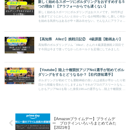
新しく始めるスポーツにボルダリングをおすすめする５
ボルダリング
つの理由！【アラフォーからでも遅くない】
新しく始めるスポーツにボルダリングはおススメです。30代半ば
を過ぎてどうにかしたいと分かっているが時間が無いし新しく何か
を始める気持ちはあるが中々踏み出せない。そんな人にアラフォー
から始めるスポーツとしてもボルダリングをおすすめする理由をま
とめてみました。
【高知県 Allez!】挑戦日記② 4級課題【動画あり】
ボルダリング
高知県のボルダリングジム「Allez!」さんの４級課題挑戦２回目で
す今回は今まで使ってなかったホールドを足場にしてみました
【Youtube】陸上十種競技アジアNo1選手が初めてボル
ボルダリング
ダリングをするとどうなるか？【右代啓祐選手】
ボルダリングが初めてでも運動神経の良い人は成長が早かったり初
日から初級を登れたりしますよね？それがプロのアスリートなら…
しかもアジアNo1を取った身長196㎝の選手なら…陸上十種競技 日
本記録保持者 右代啓祐選手と プロクライマー 大場美和 選手によ
る初めてのボルダリング企画動画の紹介です
【Amazonプライムデー】プライムデ
ー プロテインいろいろまとめてみた
【2021年】