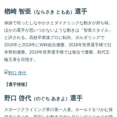
楢崎 智亜
選手
（ならさき ともあ）
体操で培ったしなやかさとダイナミックな動きが持ち味。
ほかの選手が思いつかないような動きは「智亜スタイル」
と評される。高校卒業後プロに転向、ボルダリングで
2016年と2019年にW杯総合優勝、2016年世界選手権で日
本勢初優勝。2019年世界選手権では複合で優勝。初代五
輪王者を目指す。
【選手情報】
野口 啓代
選手
（のぐち あきよ）
スポーツクライミング界の第一人者。ホールドをつかむ保
持力にすぐれ、安定した動きでボルダリングとリードが得