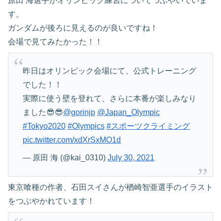
原田 海選手がオリンピック練習についてつぶやいていま
す。
ガンダムが後ろに見えるのが良いですね！
会場で見てみたかった！！
昨日はオリンピック会場にて、公式トレーニング
でした！！
実際に使う壁を登れて、さらに本番が楽しみなり
ました😎😎
@gorinjp
@Japan_Olympic
#Tokyo2020
#Olympics
#スポーツクライミング
pic.twitter.com/xdXrSxMO1d
— 原田 海 (@kai_0310)
July 30, 2021
東京喰種の作者、石田スイさんが楢崎智亜選手のイラスト
をつぶやかれています！